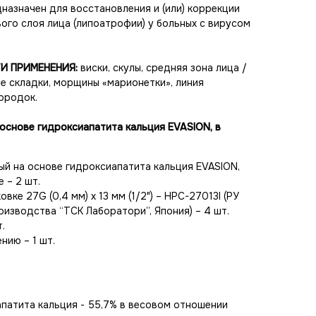
дназначен для восстановления и (или) коррекции
ого слоя лица (липоатрофии) у больных с вирусом
И ПРИМЕНЕНИЯ:
виски, скулы, средняя зона лица /
ые складки, морщины «марионетки», линия
ородок.
основе гидроксиапатита кальция EVASION, в
й на основе гидроксиапатита кальция EVASION,
 – 2 шт.
вке 27G (0,4 мм) х 13 мм (1/2") – HPC-27013I (РУ
изводства “ТСК Лаборатори”, Япония) – 4 шт.
.
нию – 1 шт.
патита кальция - 55,7% в весовом отношении