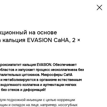
кционный на основе
 кальция EVASION CaHA, 2 ×
дроксиапатит кальция EVASION. Обеспечивает
ластов и запускает процесс неоколлагенеза без
палительных цитокинов. Микросферы СаНА
и метаболизируются в организме естественным
 эндогенного коллагена и аугментации мягких
т без отеков и деформаций!
 для подкожной инъекции с целью коррекции
щин и складок на лице, например, носогубных