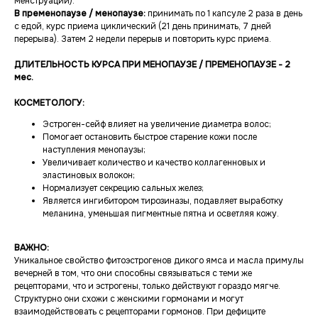
менструации).
В пременопаузе / менопаузе:
принимать по 1 капсуле 2 раза в день
с едой, курс приема циклический (21 день принимать, 7 дней
перерыва). Затем 2 недели перерыв и повторить курс приема.
ДЛИТЕЛЬНОСТЬ КУРСА ПРИ МЕНОПАУЗЕ / ПРЕМЕНОПАУЗЕ - 2
мес.
КОСМЕТОЛОГУ:
Эстроген-сейф влияет на увеличение диаметра волос;
Помогает остановить быстрое старение кожи после
наступления менопаузы;
Увеличивает количество и качество коллагенновых и
эластиновых волокон;
Нормализует секрецию сальных желез;
Является ингибитором тирозиназы, подавляет выработку
меланина, уменьшая пигментные пятна и осветляя кожу.
ВАЖНО:
Уникальное свойство фитоэстрогенов дикого ямса и масла примулы
вечерней в том, что они способны связываться с теми же
рецепторами, что и эстрогены, только действуют гораздо мягче.
Структурно они схожи с женскими гормонами и могут
взаимодействовать с рецепторами гормонов. При дефиците