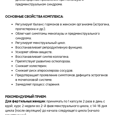
предменструальном синдроме.
ОСНОВНЫЕ СВОЙСТВА КОМПЛЕКСА:
Регулирует баланс гормонов в женском организме (эстрогена,
прогестерона и др.);
Облегчает симптомы менопаузы и предменструального
синдрома;
Регулирует менструальный цикл;
Восстанавливает репродуктивную функцию;
Ускоряет обмен веществ;
Восстанавливает синтез коллагена;
Препятствует развитию остеопороза;
Снижает холестерин;
Снижает риск атеросклероза сосудов;
Предотвращает проявление симптомов дефицита эстрогенов
в мочеполовой системе;
Замедляет процесс старения.
РЕКОМЕНДУЕМЫЙ ПРИЕМ:
Для фертильных женщин:
принимать по 1 капсуле 2 раза в день с
едой, курс 2 недели во 2-й фазе менструального цикла, с 14-16 дня
цикла (после овуляции) до начала следующего цикла (начало