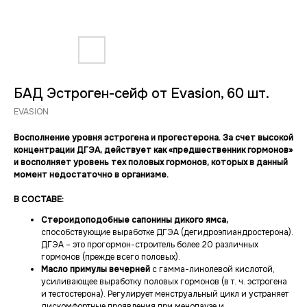
БАД Эстроген-сейф от Evasion, 60 шт.
EVASION
Восполнение уровня эстрогена и прогестерона. За счет высокой
концентрации ДГЭА, действует как «предшественник гормонов»
и восполняет уровень тех половых гормонов, которых в данный
момент недостаточно в организме.
В СОСТАВЕ:
Стероидоподобные сапонины дикого ямса,
способствующие выработке ДГЭА (дегидроэпиандростерона).
ДГЭА – это прогормон-строитель более 20 различных
гормонов (прежде всего половых).
Масло примулы вечерней
с гамма-линолевой кислотой,
усиливающее выработку половых гормонов (в т. ч. эстрогена
и тестостерона). Регулирует менструальный цикл и устраняет
дискомфортные проявления при менопаузе и