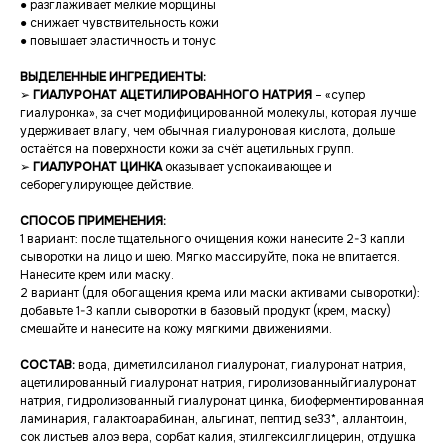
● разглаживает мелкие морщины
● снижает чувствительность кожи
● повышает эластичность и тонус
ВЫДЕЛЕННЫЕ ИНГРЕДИЕНТЫ:
➢
ГИАЛУРОНАТ АЦЕТИЛИРОВАННОГО НАТРИЯ
– «супер
гиалуронка», за счет модифицированной молекулы, которая лучше
удерживает влагу, чем обычная гиалуроновая кислота, дольше
остаётся на поверхности кожи за счёт ацетильных групп.
➢
ГИАЛУРОНАТ ЦИНКА
оказывает успокаивающее и
себорегулирующее действие.
СПОСОБ ПРИМЕНЕНИЯ:
1 вариант: после тщательного очищения кожи нанесите 2-3 капли
сыворотки на лицо и шею. Мягко массируйте, пока не впитается.
Нанесите крем или маску.
2 вариант (для обогащения крема или маски активами сыворотки):
добавьте 1-3 капли сыворотки в базовый продукт (крем, маску)
смешайте и нанесите на кожу мягкими движениями.
СОСТАВ:
вода, диметилсиланол гиалуронат, гиалуронат натрия,
ацетилированный гиалуронат натрия, гиролизованныйгиалуронат
натрия, гидролизованный гиалуронат цинка, биоферментированная
ламинария, галактоарабинан, альгинат, пептид se33*, аллантоин,
сок листьев алоэ вера, сорбат калия, этилгексилглицерин, отдушка