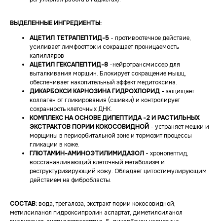
ВЫДЕЛЕННЫЕ ИНГРЕДИЕНТЫ:
АЦЕТИЛ ТЕТРАПЕПТИД-5
- противоотечное действие,
усиливает лимфоотток и сокращает проницаемость
капилляров
АЦЕТИЛ ГЕКСАПЕПТИД-8
-нейротрансмиссер для
выталкивания морщин. Блокирует сокращение мышц,
обеспечивает накопительный эффект медитоксина.
ДИКАРБОКСИ КАРНОЗИНА ГИДРОХЛОРИД
- защищает
коллаген от гликирования (сшивки) и контролирует
сохранность клеточных ДНК.
КОМПЛЕКС НА ОСНОВЕ ДИПЕПТИДА -2 И РАСТИЛЬНЫХ
ЭКСТРАКТОВ ПОРИИ КОКОСОВИДНОЙ
- устраняет мешки и
морщины в периорбитальной зоне и тормозит процессы
гликации в коже.
ГЛЮТАМИН-АМИНОЭТИЛИМИДАЗОЛ
- хронопептид,
восстанавливающий клеточный метаболизм и
реструктуризирующий кожу. Обладает цитостимулирующим
действием на фибробласты.
СОСТАВ:
вода, трегалоза, экстракт пории кокосовидной,
метилсиланол гидроксипролин аспартат, диметилсиланол