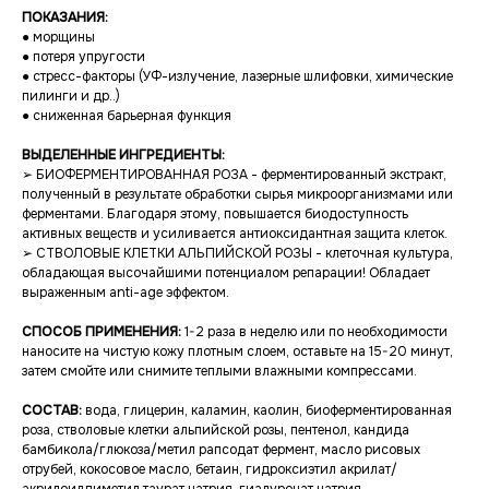
ПОКАЗАНИЯ:
● морщины
● потеря упругости
● стресс-факторы (УФ-излучение, лазерные шлифовки, химические
пилинги и др..)
● сниженная барьерная функция
ВЫДЕЛЕННЫЕ ИНГРЕДИЕНТЫ:
➢ БИОФЕРМЕНТИРОВАННАЯ РОЗА - ферментированный экстракт,
полученный в результате обработки сырья микроорганизмами или
ферментами. Благодаря этому, повышается биодоступность
активных веществ и усиливается антиоксидантная защита клеток.
➢ СТВОЛОВЫЕ КЛЕТКИ АЛЬПИЙСКОЙ РОЗЫ - клеточная культура,
обладающая высочайшими потенциалом репарации! Обладает
выраженным anti-age эффектом.
СПОСОБ ПРИМЕНЕНИЯ:
1-2 раза в неделю или по необходимости
наносите на чистую кожу плотным слоем, оставьте на 15-20 минут,
затем смойте или снимите теплыми влажными компрессами.
СОСТАВ:
вода, глицерин, каламин, каолин, биоферментированная
роза, стволовые клетки альпийской розы, пентенол, кандида
бамбикола/глюкоза/метил рапсодат фермент, масло рисовых
отрубей, кокосовое масло, бетаин, гидроксиэтил акрилат/