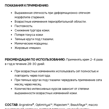
ПОКАЗАНИЯ К ПРИМЕНЕНИЮ:
Выраженная отечность при деформационно-отечном
морфотипе старения;
Возрастные изменения периорбитальной области;
Пастозность;
Снижение тургора кожи;
Потеря тонуса кожи
Темные круги под глазами;
Мимические морщины;
Жировые «мешки».
РЕКОМЕНДАЦИИ ПО ИСПОЛЬЗОВАНИЮ:
Применять крем 2-4 раза
в год в течение 28-30 дней.
При возрастных изменениях использовать сет полностью и
повторить через полгода;
При темных кругах под глазами чередовать применение сета
месяц через месяц
Количество интенсивных курсов зависит от степени
выраженности возрастных изменений кожи.
СОСТАВ:
Argireline®, OptimHyal™, Majestem™, Beautifeye™, масло