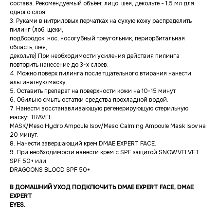
состава. Рекомендуемый объём: лицо, шея, декольте - 1,5 мл для
одного слоя.
3. Руками в нитриловых перчатках на сухую кожу распределить
пилинг (лоб, щеки,
подбородок, нос, носогубный треугольник, периорбитальная
область, шея,
декольте) При необходимости усиления действия пилинга
повторить нанесение до 3-х слоев.
4. Можно поверх пилинга после тщательного втирания нанести
альгинатную маску.
5. Оставить препарат на поверхности кожи на 10-15 минут
6. Обильно смыть остатки средства прохладной водой.
7. Нанести восстанавливающую регенерирующую стерильную
маску: TRAVEL
MASK/Meso Hydro Ampoule Isov/Мeso Calming Ampoule Mask Isov на
20 минут.
8. Нанести завершающий крем DMAE EXPERT FACE.
9. При необходимости нанести крем с SPF защитой SNOW VELVET
SPF 50+ или
DRAGOONS BLOOD SPF 50+
В ДОМАШНИЙ УХОД ПОДКЛЮЧИТЬ DMAE EXPERT FACE, DMAE
EXPERT
EYES.