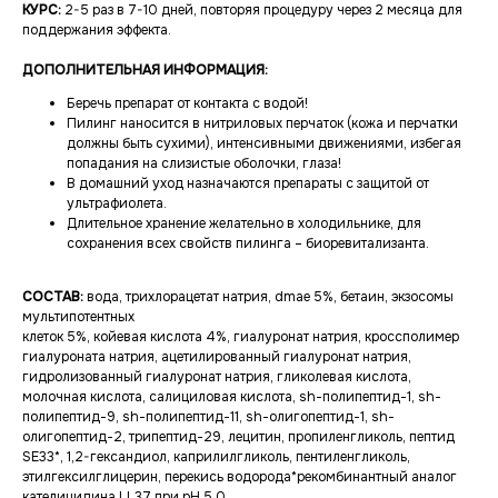
КУРС:
2-5 раз в 7-10 дней, повторяя процедуру через 2 месяца для
поддержания эффекта.
ДОПОЛНИТЕЛЬНАЯ ИНФОРМАЦИЯ:
Беречь препарат от контакта с водой!
Пилинг наносится в нитриловых перчаток (кожа и перчатки
должны быть сухими), интенсивными движениями, избегая
попадания на слизистые оболочки, глаза!
В домашний уход назначаются препараты с защитой от
ультрафиолета.
Длительное хранение желательно в холодильнике, для
сохранения всех свойств пилинга – биоревитализанта.
СОСТАВ:
вода, трихлорацетат натрия, dmae 5%, бетаин, экзосомы
мультипотентных
клеток 5%, койевая кислота 4%, гиалуронат натрия, кроссполимер
гиалуроната натрия, ацетилированный гиалуронат натрия,
гидролизованный гиалуронат натрия, гликолевая кислота,
молочная кислота, салициловая кислота, sh-полипептид-1, sh-
полипептид-9, sh-полипептид-11, sh-олигопептид-1, sh-
олигопептид-2, трипептид-29, лецитин, пропиленгликоль, пептид
SE33*, 1,2-гександиол, каприлилгликоль, пентиленгликоль,
этилгексилглицерин, перекись водорода*рекомбинантный аналог
кателицидина LL37 при pH 5,0