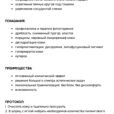
осветление темных кругов под глазами
укрепление сосудистой стенки
ПОКАЗАНИЯ:
профилактика и терапия фотостарения
дряблость, сниженный тургор, эластоз
морщины, неровный микрорельеф кожи
дегидратация кожи
гиперпигментация, дисхромия, липофусциновый пигмент
гиперкератоз кожи
купероз
ПРЕИМУЩЕСТВА:
мгновенный клинический эффект
решения большого спектра эстетических задач
минимальная травматизация: без боли, без дискомфорта
всесезонность
ПРОТОКОЛ:
1. Очистить кожу и тщательно просушить.
2. В шприц с иглой набрать необходимое количество пилингового