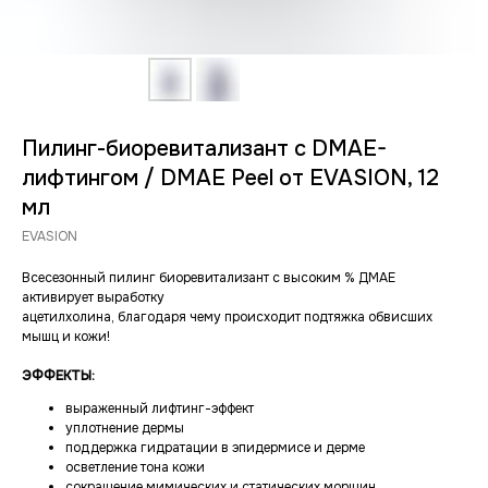
Пилинг-биоревитализант с DMAE-
лифтингом / DMAE Peel от EVASION, 12
мл
EVASION
Всесезонный пилинг биоревитализант с высоким % ДМАЕ
активирует выработку
ацетилхолина, благодаря чему происходит подтяжка обвисших
мышц и кожи!
ЭФФЕКТЫ:
выраженный лифтинг-эффект
уплотнение дермы
поддержка гидратации в эпидермисе и дерме
осветление тона кожи
сокращение мимических и статических морщин