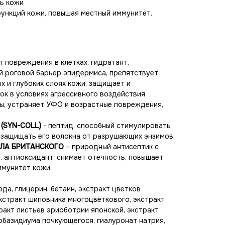
ь кожи
ункций кожи, повышая местный иммунитет.
 повреждения в клетках, гидратант,
й роговой барьер эпидермиса, препятствует
х и глубоких слоях кожи, защищает и
к в условиях агрессивного воздействия
, устраняет УФО и возрастные повреждения,
(SYN-COLL)
- пептид, способный стимулировать
а и защищать его волокна от разрушающих энзимов.
ИЛА БРИТАНСКОГО
– природный антисептик с
 антиоксидант, снимает отечность, повышает
ммунитет кожи.
ода, глицерин, бетаин, экстракт цветков
кстракт шиповника многоцветкового, экстракт
ракт листьев эриоботрии японской, экстракт
обазидиума почкующегося, гиалуронат натрия,