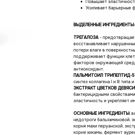
Повышает эластичност
Усиливает барьерные ф
ВЫДЕЛЕННЫЕ ИНГРЕДИЕНТЫ:
ТРЕГАЛОЗА
- предотвращает
восстанавливает нарушенны
потери влаги в поверхностны
поддерживает функции клето
факторов окружающей среды
антиоксидант.
ПАЛЬМИТОИЛ ТРИПЕПТИД-5 
синтез коллагена I и III тип
ЭКСТРАКТ ЦВЕТКОВ ДЕВЯС
бактерицидными свойствами,
эластичность и укрепляет и
ОСНОВНЫЕ ИНГРЕДИЕНТЫ:
в
недотроги бальзаминовой, э
корня маки перуанской, экст
корня хикамы, фермент ауре