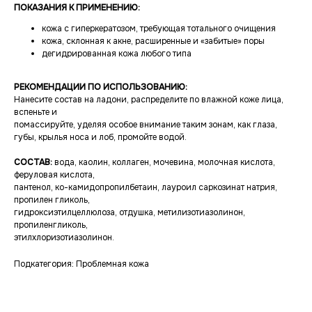
ПОКАЗАНИЯ К ПРИМЕНЕНИЮ:
кожа с гиперкератозом, требующая тотального очищения
кожа, склонная к акне, расширенные и «забитые» поры
дегидрированная кожа любого типа
РЕКОМЕНДАЦИИ ПО ИСПОЛЬЗОВАНИЮ:
Нанесите состав на ладони, распределите по влажной коже лица,
вспеньте и
помассируйте, уделяя особое внимание таким зонам, как глаза,
губы, крылья носа и лоб, промойте водой.
СОСТАВ:
вода, каолин, коллаген, мочевина, молочная кислота,
феруловая кислота,
пантенол, ко-камидопропилбетаин, лауроил саркозинат натрия,
пропилен гликоль,
гидроксиэтилцеллюлоза, отдушка, метилизотиазолинон,
пропиленгликоль,
этилхлоризотиазолинон.
Подкатегория: Проблемная кожа