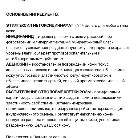
ОСНОВНЫЕ ИНГРЕДИЕНТЫ:
ЭТИЛГЕКСИЛ МЕТОКСИЦИННАМАТ
– УФ-фильтр для любого типа
кожи
НИАЦИНАМИД
– идеален для кожи с акне и розацеей, при
фотостарении и гиперпигментации: убирает жирный блеск,
осветляет, успокаивает раздраженную кожу, гидрирует и сохраняет
уровень влаги, обладает противовоспалительным и
антибактериальным действием
АДЕНОЗИН
– восстановление повреждений кожи, тонус
коллагеновых волокон и синтез молодого коллагена, обеспечивает
кожу упругостью и эластичностью, регулирует кровоток и
обеспечивает клетки энергией, сильный противовоспалительный
эффект
РАСТИТЕЛЬНЫЕ СТВОЛОВЫЕ КЛЕТКИ РОЗЫ
- полифенолы и
каротиноиды с сильными антиоксидантными и повышающими
эластичность свойствами. Витаминизирующее,
противовоспалительное, тонизирующее действие нормализация
внутриклеточного обмена. Препятствует накоплению кожей
продуктов распада и повышает её защитные силы, успокаивает
раздраженную, шелушащуюся кожу.
Подкатегория: Защита от солнца