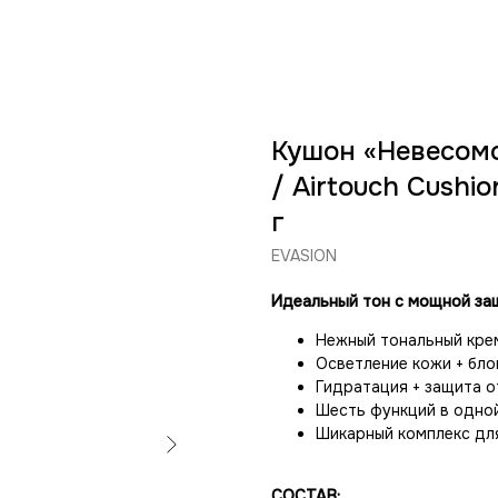
Кушон «Невесомо
/ Airtouch Cushi
г
EVASION
Идеальный тон с мощной защ
Нежный тональный кре
Осветление кожи + бло
Гидратация + защита о
Шесть функций в одной
Шикарный комплекс для
СОСТАВ: