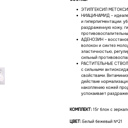
ЭТИЛГЕКСИЛ МЕТОКСИЦ
НИАЦИНАМИД – идеален
и гиперпигментации: у
раздраженную кожу, ги
противовоспалительны
АДЕНОЗИН – восстанов
волокон и синтез моло
эластичностью, регули
сильный противовоспа
РАСТИТЕЛЬНЫЕ СТВОЛО
с сильными антиоксид
свойствами. Витамини
действие нормализаци
накоплению кожей прод
успокаивает раздраже
КОМПЛЕКТ:
15г блок с зеркал
ЦВЕТ:
Белый бежевый №21