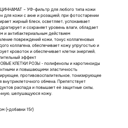
ИННАМАТ – УФ-фильтр для любого типа кожи
 для кожи с акне и розацией, при фотостарении
бирает жирный блеск, осветляет, успокаивает
дратирует и сохраняет уровень влаги, обладает
м и антибактериальным действием
ление повреждений кожи, тонус коллагеновых
дого коллагена, обеспечивает кожу упругостью и
рует кровоток и обеспечивает клетки энергией,
лительный эффект
ВЫЕ КЛЕТКИ РОЗЫ - полифенолы и каротиноиды
антными и повышающими эластичность
зирующее, противовоспалительное, тонизирующее
я внутриклеточного обмена. Препятствует
уктов распада и повышает её защитные силы,
нную, шелушащуюся кожу.
ом (+добавки 15г)