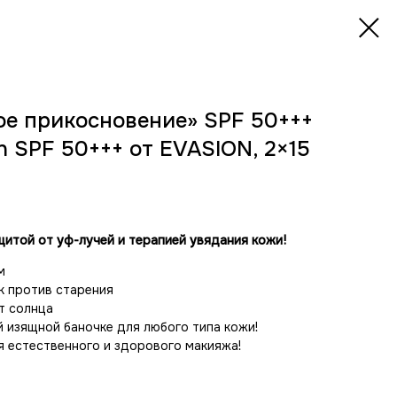
е прикосновение» SPF 50+++
on SPF 50+++ от EVASION, 2×15
итой от уф-лучей и терапией увядания кожи!
м
к против старения
т солнца
 изящной баночке для любого типа кожи!
 естественного и здорового макияжа!