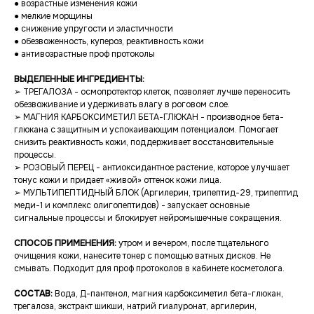
● возрастные изменения кожи
● мелкие морщины
● снижение упругости и эластичности
● обезвоженность, купероз, реактивность кожи
● антивозрастные проф протоколы
ВЫДЕЛЕННЫЕ ИНГРЕДИЕНТЫ:
➢ ТРЕГАЛОЗА - осмопротектор клеток, позволяет лучше переносить
обезвоживание и удерживать влагу в роговом слое.
➢ МАГНИЯ КАРБОКСИМЕТИЛ БЕТА-ГЛЮКАН - производное бета-
глюкана с защитным и успокаивающим потенциалом. Помогает
снизить реактивность кожи, поддерживает восстановительные
процессы.
➢ РОЗОВЫЙ ПЕРЕЦ - антиоксидантное растение, которое улучшает
тонус кожи и придает «живой» оттенок кожи лица.
➢ МУЛЬТИПЕПТИДНЫЙ БЛОК (Аргилерин, трипептид-29, трипептид
меди-1 и комплекс олигопептидов) - запускает основные
сигнальные процессы и блокирует нейромышечные сокращения.
СПОСОБ ПРИМЕНЕНИЯ:
утром и вечером, после тщательного
очищения кожи, нанесите тонер с помощью ватных дисков. Не
смывать. Подходит для проф протоколов в кабинете косметолога.
СОСТАВ:
Вода, Д-пантенол, магния карбоксиметил бета-глюкан,
трегалоза, экстракт шикши, натрий гиалуронат, аргилерин,