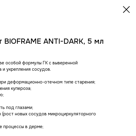
т BIOFRAME ANTI-DARK, 5 мл
ве особой формулы ГК с выверенной
 и укрепления сосудов.
 при деформационно-отечном типе старения;
ения купероза;
ю;
ть под глазами;
з (рост новых сосудов микроциркуляторного
е процессы в дерме;