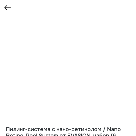
Пилинг-система с нано-ретинолом / Nano
Retinol Peel System от EVASION, набор (6