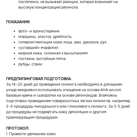
постепенно, не вызывает реакции, которая возникает на
высокую концентрацию ретинола.
ПОКАЗАНИЯ:
фото- и хроностарение
морщины, эластоз, дряблость
гиперпигментация кожи лица, шеи, декольте, рук
«уставший» морфотип
жирная кожа, склонная к высыпаниям
постакне, застойные пятна
рубцы, стрии
ПРЕДПИЛИНГОВАЯ ПОДГОТОВКА:
За 14-20 дней до проведения пилинга необходимо в домашнем
уходе ежедневно использовать очищение на основе АНА кислот,
базовые крема и сыворотки на основе ретиноидов. Возможна
подготовка проведением поверхностных легких пилингов, например,
3-4 процедуры миндального или гликолевого пилинга. За 3-5 дней
до процедуры не подвергать кожу депиляции и другим
травмирующим процедурам.
ПРОТОКОЛ:
1. Провести демакияж кожи