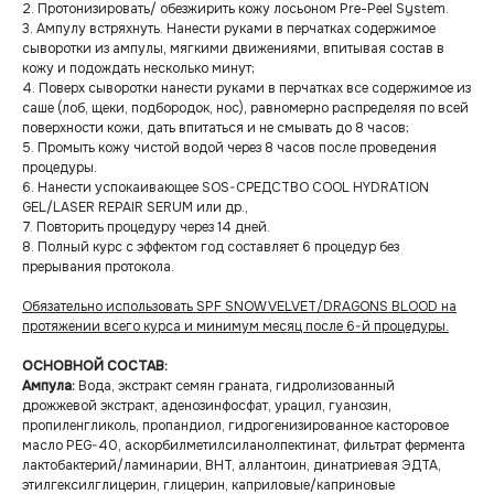
2. Протонизировать/ обезжирить кожу лосьоном Pre-Peel System.
3. Ампулу встряхнуть. Нанести руками в перчатках содержимое
сыворотки из ампулы, мягкими движениями, впитывая состав в
кожу и подождать несколько минут;
4. Поверх сыворотки нанести руками в перчатках все содержимое из
саше (лоб, щеки, подбородок, нос), равномерно распределяя по всей
поверхности кожи, дать впитаться и не смывать до 8 часов;
5. Промыть кожу чистой водой через 8 часов после проведения
процедуры.
6. Нанести успокаивающее SOS-СРЕДСТВО СOOL HYDRATION
GEL/LASER REPAIR SERUM или др.,
7. Повторить процедуру через 14 дней.
8. Полный курс с эффектом год составляет 6 процедур без
прерывания протокола.
Обязательно использовать SPF SNOW VELVET/DRAGONS BLOOD на
протяжении всего курса и минимум месяц после 6-й процедуры.
ОСНОВНОЙ СОСТАВ:
Ампула:
Вода, экстракт семян граната, гидролизованный
дрожжевой экстракт, аденозинфосфат, урацил, гуанозин,
пропиленгликоль, пропандиол, гидрогенизированное касторовое
масло PEG-40, аскорбилметилсиланолпектинат, фильтрат фермента
лактобактерий/ламинарии, BHT, аллантоин, динатриевая ЭДТА,
этилгексилглицерин, глицерин, каприловые/каприновые