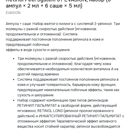
ампул × 2 мл + 6 саше × 5 мл)
EVASION
Ампула + саше. Набор желтого пилинга с системой 3-ретинол. Три
молекулы с разной скоростью действия (мгновенное,
продолжительное и отложенное). Система
поддерживает постоянное пополнение ретинола в коже и
предотвращает побочные
эффекты в виде сухости и шелушения.
Три молекулы с разной скоростью действия (мгновенное,
продолжительное и отложенное), благодаря чему кожа
обеспечивается необходимым количеством витамина А на
долгий период времени.
Система поддерживает постоянное пополнение ретинола в
коже и улучшает толерантность, барьерную кожу функции,
предотвращает нежелательные побочные эффекты, такие как
сухость и шелушение.
Набор содержит комбинацию трех типов ретиноидов:
РЕТИНИЛ ПАЛЬМИТАТ в свободной форме, действующий
мгновенно, RETINOL LONG (ретинол пролонгированного
действия) и ИНКАПСУЛИРОВАННЫЙ РЕТИНИЛ ПАЛЬМИТАТ с
отложенным эффектом.Терапевтический эффект активного
вещества носит стойкий характер, ретинол высвобождается