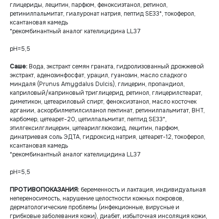
глицериды, лецитин, парфюм, феноксиэтанол, ретинол,
ретинилпальмитат, гиалуронат натрия, пептид SE33*, токоферол,
ксантановая камедь
*рекомбинантный аналог кателицидина LL37
рН=5,5
Саше:
Вода, экстракт семян граната, гидролизованный дрожжевой
экстракт, аденозинфосфат, урацил, гуанозин, масло сладкого
миндаля (Prunus Amygdalus Dulcis), глицерин, пропандиол,
каприловый/каприновый триглицерид, ретинол, глицерилстеарат,
диметикон, цетеариловый спирт, феноксиэтанол, масло косточек
аргании, аскорбилметилсиланол пектинат, ретинилпальмитат, BHT,
карбомер, цетеарет-20, цетилпальмитат, пептид SE33*,
этилгексилглицерин, цетеарилглюкозид, лецитин, парфюм,
динатриевая соль ЭДТА, гидроксид натрия, цетеарет-12, токоферол,
ксантановая камедь
*рекомбинантный аналог кателицидина LL37
рН=5,5
ПРОТИВОПОКАЗАНИЯ:
беременность и лактация, индивидуальная
непереносимость, нарушение целостности кожных покровов,
дерматологические проблемы (инфекционные, вирусные и
грибковые заболевания кожи), диабет, избыточная инсоляция кожи,